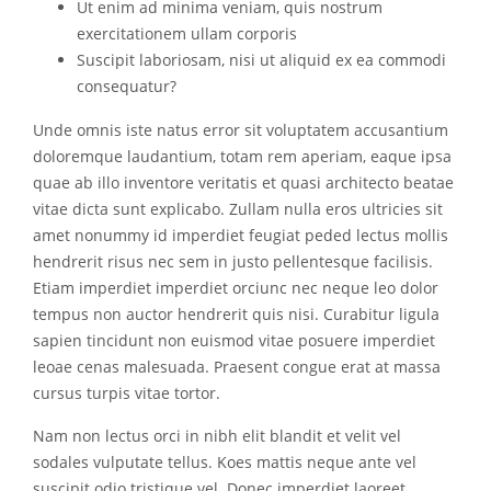
Ut enim ad minima veniam, quis nostrum
exercitationem ullam corporis
Suscipit laboriosam, nisi ut aliquid ex ea commodi
consequatur?
Unde omnis iste natus error sit voluptatem accusantium
doloremque laudantium, totam rem aperiam, eaque ipsa
quae ab illo inventore veritatis et quasi architecto beatae
vitae dicta sunt explicabo. Zullam nulla eros ultricies sit
amet nonummy id imperdiet feugiat peded lectus mollis
hendrerit risus nec sem in justo pellentesque facilisis.
Etiam imperdiet imperdiet orciunc nec neque leo dolor
tempus non auctor hendrerit quis nisi. Curabitur ligula
sapien tincidunt non euismod vitae posuere imperdiet
leoae cenas malesuada. Praesent congue erat at massa
cursus turpis vitae tortor.
Nam non lectus orci in nibh elit blandit et velit vel
sodales vulputate tellus. Koes mattis neque ante vel
suscipit odio tristique vel. Donec imperdiet laoreet